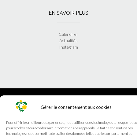
EN SAVOIR PLUS
Calendrier
Actualités
Instagram
Theme by
Out the Box
Gérer le consentement aux cookies
Pour offrir les meilleures expériences, nous utilisons des technologies telles que les c
pour stocker et/ou accéder aux informations des appareils. Le fait de consentir à ces
technologies nous permettra de traiter des données telles que le comportement de