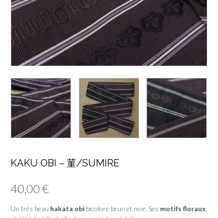
KAKU OBI – 菫/SUMIRE
40,00
€
Un très beau
hakata obi
bicolore brun et noir. Ses
motifs floraux
,