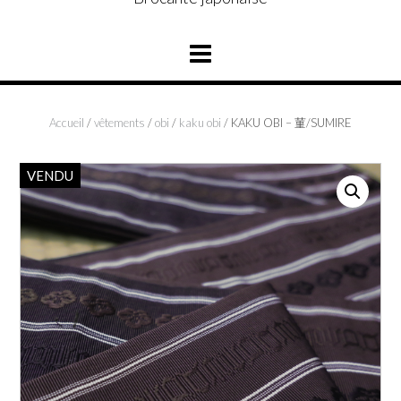
Accueil
/
vêtements
/
obi
/
kaku obi
/ KAKU OBI – 菫/SUMIRE
VENDU