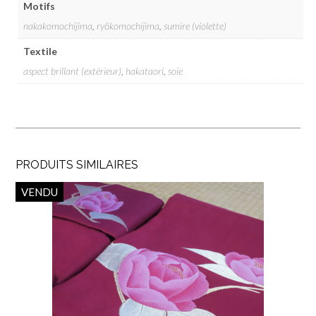
Motifs
nakakomochijima
,
ryôkomochijima
,
sumire (violette)
Textile
aspect brillant (extérieur)
,
hakataori
,
soie
PRODUITS SIMILAIRES
VENDU