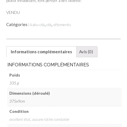
plutôt inhabituels, font penser à des violette.
VENDU
Catégories :
,
,
kaku obi
obi
vêtements
Informations complémentaires
Avis (0)
INFORMATIONS COMPLÉMENTAIRES
Poids
335 g
Dimensions (déroulé)
375x9cm
Condition
excellent état
,
aucune tâche constatée