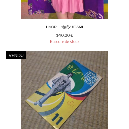
HAORI – 地紙/JIGAMI
140,00
€
Rupture de stock
VENDU