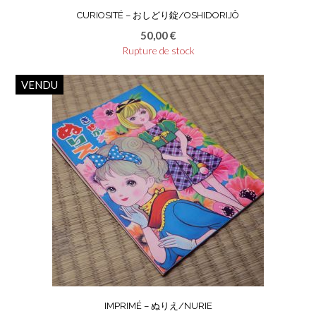
CURIOSITÉ – おしどり錠/OSHIDORIJÔ
50,00
€
Rupture de stock
VENDU
IMPRIMÉ – ぬりえ/NURIE