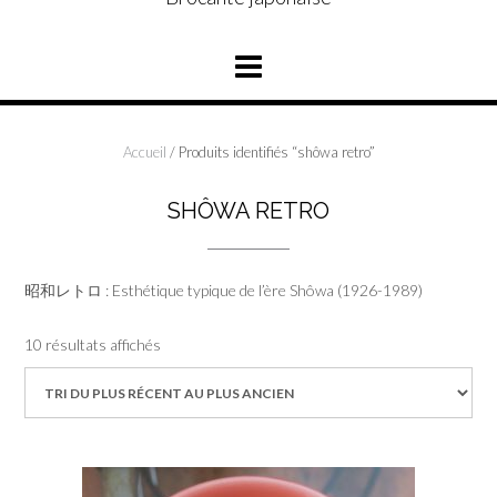
Accueil
/ Produits identifiés “shôwa retro”
SHÔWA RETRO
昭和レトロ : Esthétique typique de l’ère Shôwa (1926-1989)
Trié
10 résultats affichés
du
plus
récent
au
plus
ancien