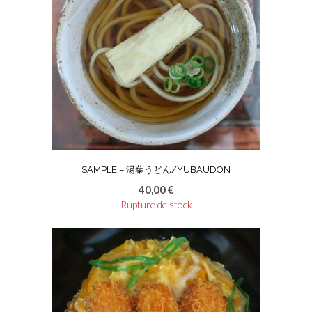
SAMPLE – 湯葉うどん/YUBAUDON
40,00
€
Rupture de stock