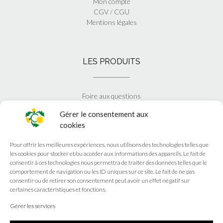
Mon compte
CGV / CGU
Mentions légales
LES PRODUITS
Foire aux questions
Blog
Gérer le consentement aux
cookies
Pour offrir les meilleures expériences, nous utilisons des technologies telles que
EN SAVOIR PLUS
les cookies pour stocker et/ou accéder aux informations des appareils. Le fait de
consentir à ces technologies nous permettra de traiter des données telles que le
comportement de navigation ou les ID uniques sur ce site. Le fait de ne pas
Calendrier
consentir ou de retirer son consentement peut avoir un effet négatif sur
certaines caractéristiques et fonctions.
Actualités
Instagram
Gérer les services